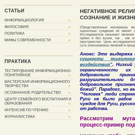
СТАТЬИ
НЕГАТИВНОЕ РЕЛИ
СОЗНАНИЕ И ЖИЗН
ИНФОРМАЦИОЛОГИЯ
ФИЛОСОФИЯ
(Представленные материалы яв
оценочные суждения не имеют ц
ПОЛИТИКА
Исследователь называет явления
прямо и без вуали, так , как 
МИФЫ СОВРЕМЕННОСТИ
пространстве. Цель исследовате
суть описываемых явлений и проце
Анонс: Это выдержка 
сущности психологи
ПРАКТИКА
.
воздействия"
Низкий
ограниченности их
ТЕСТИРОВАНИЕ ИНФОРМАЦИОННО-
добровольно прин
ПОНЯТИЙНОЕ
разрушительными д
МАСТЕРСКАЯ ИНФОРМАЦИОННОГО
добровольное признан
ТВОРЧЕСТВА
божий". Парадокс, но 
ОСОЗНАННОЕ РОДИТЕЛЬСТВО
"Человек" люди стремя
Руси не было рабов 
ЦЕНТР СЕМЕЙНОГО ВОСПИТАНИЯ И
ОБРАЗОВАНИЯ
чуждое для Руси, русс
от рабства.
ИНТЕНСИВ ПО ЧТЕНИЮ
ЖУРНАЛИСТИКА
Рассмотрим мута
процесс-пример под