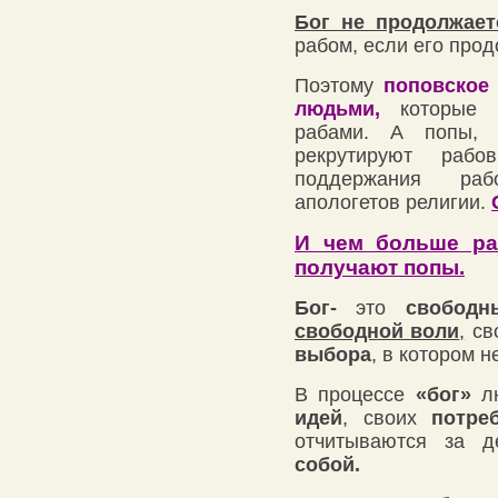
Бог не продолжает
рабом, если его про
Поэтому
поповское
людьми,
которые д
рабами. А попы, 
рекрутируют раб
поддержания раб
апологетов религии.
И чем больше ра
получают попы.
Бог-
это
свободн
свободной воли
,
св
выбора
, в котором н
В процессе
«бог»
лю
идей
, своих
потре
отчитываются за д
собой.