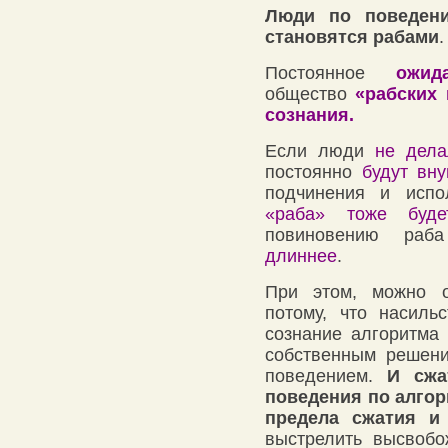
Люди по поведен
становятся рабами
.
Постоянное
ожид
общество
«рабских
сознания.
Если люди
не дел
постоянно
будут вн
подчинения и исп
«раба» тоже будет
повиновению раб
длиннее
.
При этом, можно о
потому, что насиль
сознание алгоритма
собственным решен
поведением.
И сжа
поведения по алгор
предела сжатия и
выстрелить высвоб