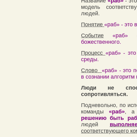
Название
«раб»
- эт
модель соответств
людей.
Понятие
«раб» - это 
Событие
«раб»
божественного.
Процесс
«раб» - эт
среды.
Слово
«раб» - это 
в сознании алгоритм
Люди не спосо
сопротивляться.
Подневольно, по ис
команды
«раб»
, а
решению быть раб
людей
выполня
соответствующего к