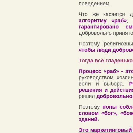
поведением.
Что же касается 
алгоритму «раб»
,
гарантировано 
добровольно принят
Поэтому религиозн
чтобы люди
добров
Тогда всё гладенько
Процесс «раб» - э
руководством хозяи
воли и выбора.
Р
решения и действи
решил
добровольно 
Поэтому
попы собл
словом «бог», «бо
зданий.
Это маркетинговый 