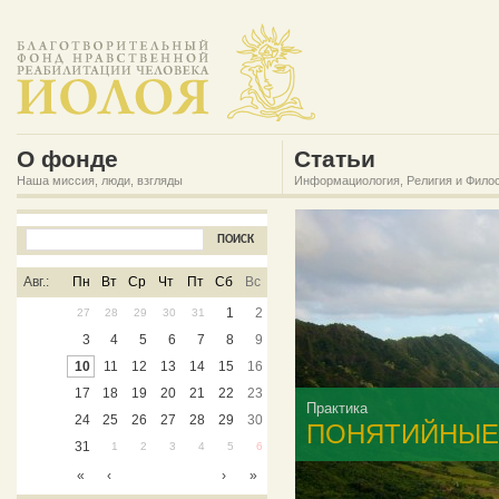
О фонде
Статьи
Наша миссия, люди, взгляды
Информациология, Религия и Фило
Авг.:
Пн
Вт
Ср
Чт
Пт
Сб
Вс
1
2
27
28
29
30
31
3
4
5
6
7
8
9
10
11
12
13
14
15
16
17
18
19
20
21
22
23
Практика
24
25
26
27
28
29
30
ПОНЯТИЙНЫЕ
31
1
2
3
4
5
6
«
‹
›
»